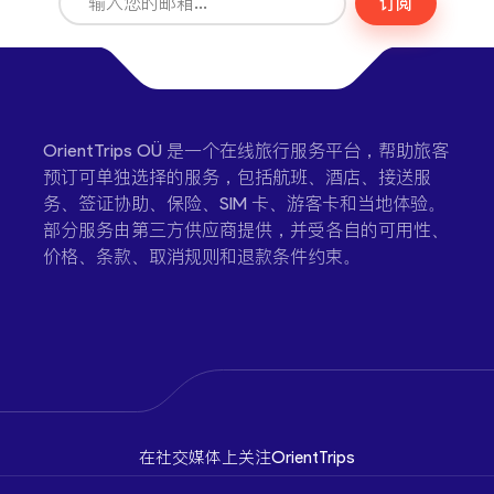
订阅
OrientTrips OÜ 是一个在线旅行服务平台，帮助旅客
预订可单独选择的服务，包括航班、酒店、接送服
务、签证协助、保险、SIM 卡、游客卡和当地体验。
部分服务由第三方供应商提供，并受各自的可用性、
价格、条款、取消规则和退款条件约束。
在社交媒体上关注OrientTrips