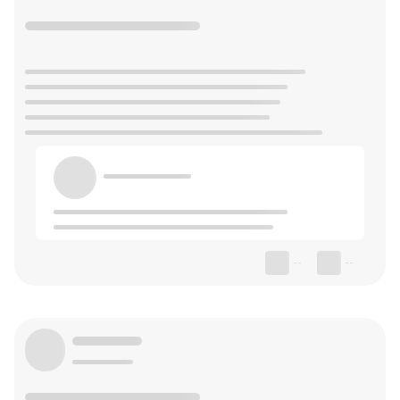
--
--