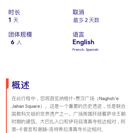
时长
取消
1
天
最多 2 天数
团体规模
语言
6
English
人
French, Spanish
概述
在此行程中，您将游览纳格什-贾汉广场（Naghsh’e
Jahan Square）。这是一个重要的历史遗迹，也是联合
国教科文组织世界遗产之一。广场周围环绕着萨非王朝
时期的建筑。大巴扎入口和伊玛目清真寺短边相对，阿
里-卡普宫和谢赫-洛特弗拉清真寺长边相对。