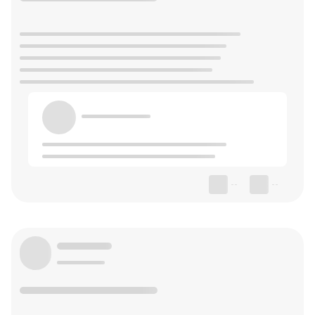
--
--