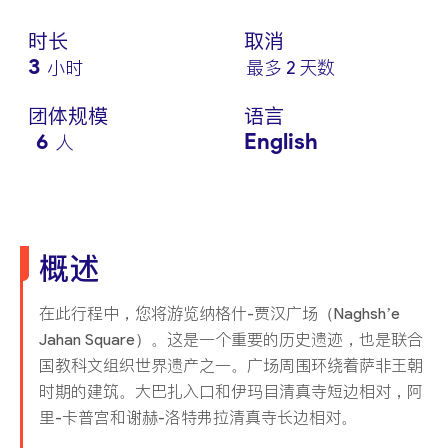
时长
取消
3
小时
最多 2 天数
团体规模
语言
6
English
人
概述
在此行程中，您将游览纳格什-贾汉广场（Naghsh’e
Jahan Square）。这是一个重要的历史遗迹，也是联合
国教科文组织世界遗产之一。广场周围环绕着萨非王朝
时期的建筑。大巴扎入口和伊玛目清真寺短边相对，阿
里-卡普宫和谢赫-洛特弗拉清真寺长边相对。