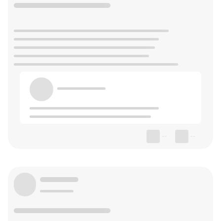
--
--