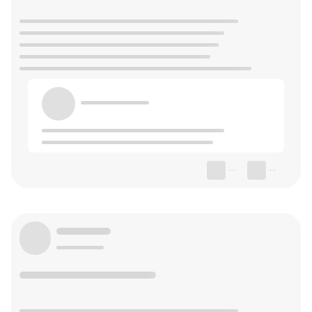
--
--