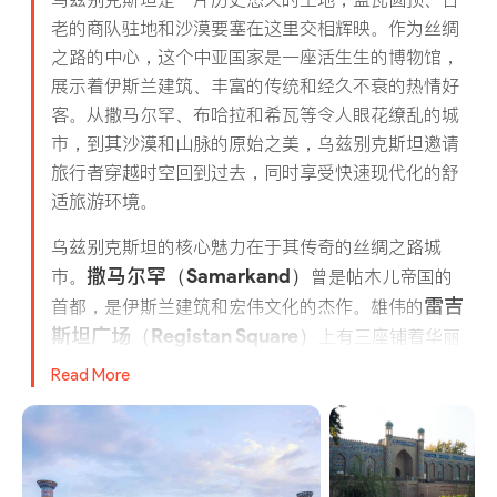
老的商队驻地和沙漠要塞在这里交相辉映。作为丝绸
之路的中心，这个中亚国家是一座活生生的博物馆，
展示着伊斯兰建筑、丰富的传统和经久不衰的热情好
客。从撒马尔罕、布哈拉和希瓦等令人眼花缭乱的城
市，到其沙漠和山脉的原始之美，乌兹别克斯坦邀请
旅行者穿越时空回到过去，同时享受快速现代化的舒
适旅游环境。
乌兹别克斯坦的核心魅力在于其传奇的丝绸之路城
撒马尔罕（Samarkand）
市。
曾是帖木儿帝国的
雷吉
首都，是伊斯兰建筑和宏伟文化的杰作。雄伟的
斯坦广场（Registan Square）
上有三座铺着华丽
瓷砖的伊斯兰学校，是伊斯兰世界最具标志性的景点
Read More
Shah-i-Zinda 古墓群
Bibi-
之一。附近的
和
Khanym 清真寺
具有令人惊叹的美景和深厚的历史
底蕴。