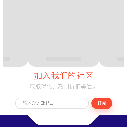
生产闻名，向游客介绍乌兹别克农村生活和古老传
努拉陶山
艾达尔库勒湖
统。自然爱好者可以探索
、
和遥远的沙漠蒙古包营地，那里的夜空繁星点点。
乌兹别克斯坦的文化深深植根于好客和传统。当地人
用茶水、面包和真诚的微笑热情欢迎游客。该国丰富
多彩的文化包括世代相传的音乐、舞蹈和口头故事。
乌兹别克人以自己的传统为荣，这体现在他们对保护
历史遗迹和弘扬民族特性的执着上。
plov
美食丰盛而美味，
（一种加肉和胡萝卜的米饭）
加入我们的社区
几乎是每顿宴席的中心菜。其他最受欢迎的菜肴还包
shashlik
manti
括
（烤肉）、
（蒸饺）和
获取优惠、热门折扣等信息
samsa
（咸味糕点）。用餐时通常会配上绿茶和当地
市场上的时令水果。
订阅
乌兹别克斯坦的真正独特之处在于它融合了真实性和
便利性。虽然现代化的基础设施在不断扩大 — 新酒
店、高速列车和更好的服务 —，但乌兹别克斯坦仍然