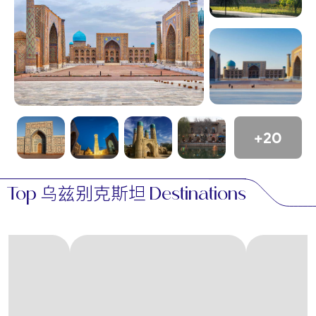
布哈拉（Bukhara）
是另一处联合国教科文组织世
界遗产，感觉就像一座露天博物馆。布哈拉拥有 140
Kalon Minaret
Ark
多座建筑古迹，包括
、
Fortress
Lyabi-Hauz ensemble
和
，让游客沉浸
在保存完好的中世纪城市景观中。这里的氛围宁静而
富有灵性，古老的茶馆、工匠作坊和祈祷声在古老的
小巷中回荡。
+20
希瓦
，一座从克孜勒库姆沙漠中拔地而起的城墙城
伊昌卡拉
市，为您带来超现实的童话般体验。在
（Ichan-Kala）
内，高耸的尖塔和精雕细琢的大门
Top 乌兹别克斯坦 Destinations
诉说着一个曾经强大的汗国的故事。希瓦城结构紧
凑，但细节丰富，非常适合慢慢漫步，欣赏赭红色城
墙上的日落美景。
除了历史名城，乌兹别克斯坦还有一些鲜为人知的瑰
塔什干
宝。首都
是苏维埃宏伟建筑、现代建筑和热闹
费尔干纳山谷
集市的动态融合。
以手工艺品和丝绸