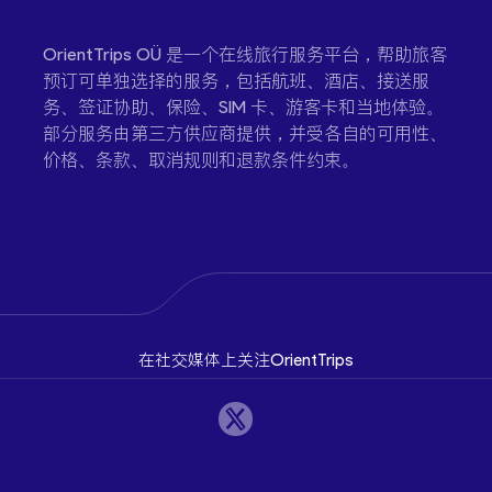
给人一种时间静止的感觉。对于在日益全球化的世界
OrientTrips OÜ 是一个在线旅行服务平台，帮助旅客
中寻求文化、历史和温暖人际关系的游客来说，这里
预订可单独选择的服务，包括航班、酒店、接送服
是一个完美的目的地。
务、签证协助、保险、SIM 卡、游客卡和当地体验。
部分服务由第三方供应商提供，并受各自的可用性、
价格、条款、取消规则和退款条件约束。
在社交媒体上关注OrientTrips